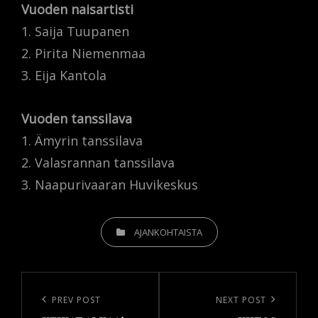
Vuoden naisartisti
1. Saija Tuupanen
2. Pirita Niemenmaa
3. Eija Kantola
Vuoden tanssilava
1. Ämyrin tanssilava
2. Valasrannan tanssilava
3. Naapurivaaran Huvikeskus
CATEGORIES
AJANKOHTAISTA
Artikkelien
selaus
Previous
PREV POST
Next
NEXT POST