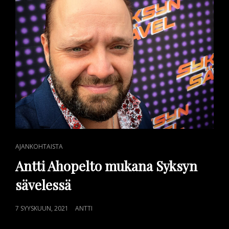
CAT
AJANKOHTAISTA
LINKS
Antti Ahopelto mukana Syksyn
sävelessä
POSTED
7 SYYSKUUN, 2021
ANTTI
ON