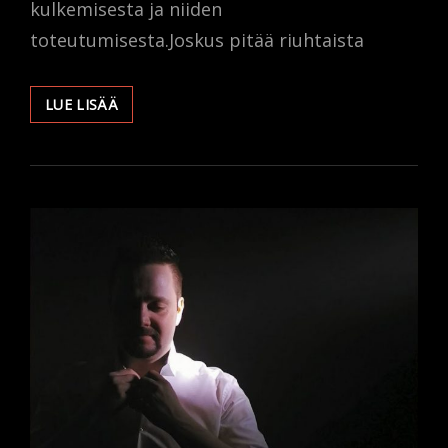
kulkemisesta ja niiden
toteutumisesta.Joskus pitää riuhtaista
MINÄ
LUE LISÄÄ
LENNÄN