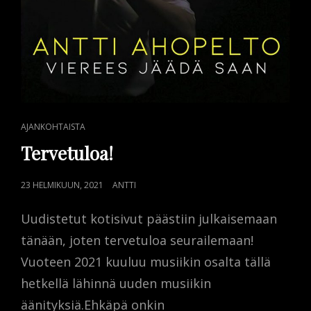
CAT
AJANKOHTAISTA
LINKS
Tervetuloa!
POSTED
23 HELMIKUUN, 2021
ANTTI
ON
Uudistetut kotisivut päästiin julkaisemaan
tänään, joten tervetuloa seurailemaan!
Vuoteen 2021 kuuluu musiikin osalta tällä
hetkellä lähinnä uuden musiikin
äänityksiä.Ehkäpä onkin