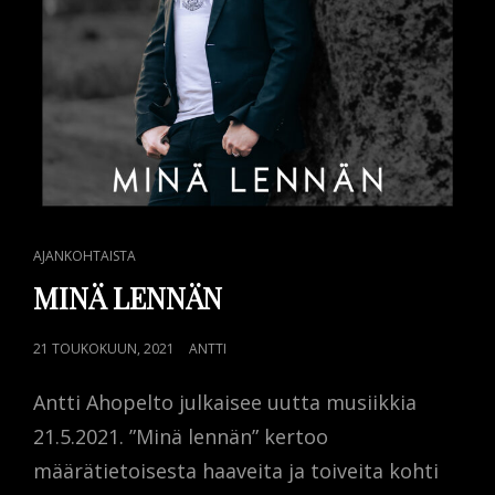
CAT
AJANKOHTAISTA
LINKS
MINÄ LENNÄN
POSTED
21 TOUKOKUUN, 2021
ANTTI
ON
Antti Ahopelto julkaisee uutta musiikkia
21.5.2021. ”Minä lennän” kertoo
määrätietoisesta haaveita ja toiveita kohti