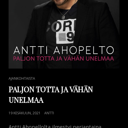
CAT
AJANKOHTAISTA
LINKS
PALJON TOTTA JA VÄHÄN
UNELMAA
POSTED
19 KESÄKUUN, 2021
ANTTI
ON
Antti Ahopellolta ilmestyi perjantaina