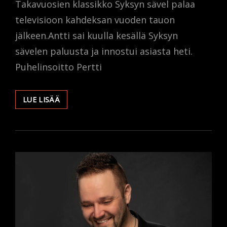
Takavuosien klassikko Syksyn sävel palaa
televisioon kahdeksan vuoden tauon
jälkeen.Antti sai kuulla kesällä Syksyn
sävelen paluusta ja innostui asiasta heti.
Puhelinsoitto Pertti
ANTTI
LUE LISÄÄ
AHOPELTO
MUKANA
SYKSYN
SÄVELESSÄ