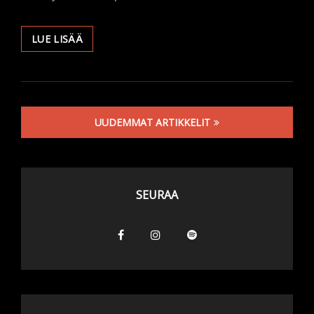
TERVETULOA!
LUE LISÄÄ
Artikkelien
UUDEMMAT ARTIKKELIT
selaus
SEURAA
Facebook
Instagram
Spotify